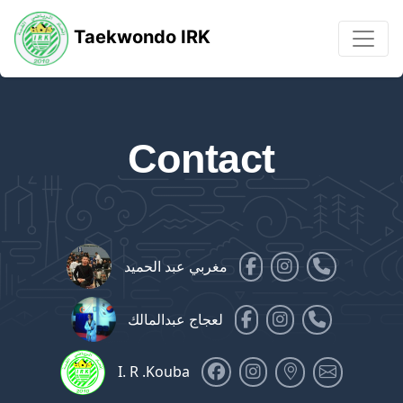
Taekwondo IRK
Contact
مغربي عبد الحميد
لعجاج عبدالمالك
I. R .Kouba