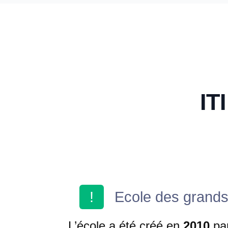
IT
!
Ecole des grands
L’école a été créé en
2010
par