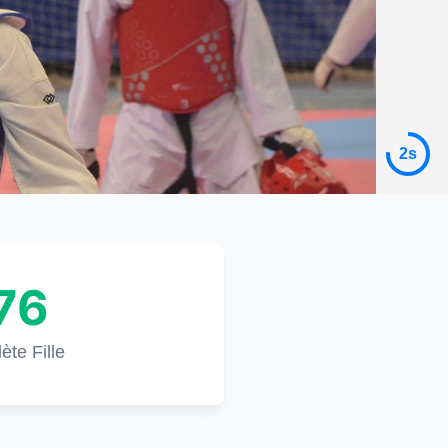
5s
76
lète Fille