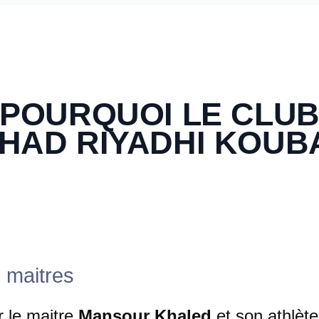
POURQUOI LE CLU
IHAD RIYADHI KOUB
 maitres
 le maitre
Mansour Khaled
et son athlèt