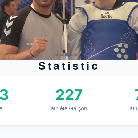
Statistic
3
227
te
athlète Garçon
ath