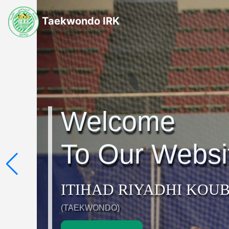
Taekwondo IRK
Welcome
To Our Websi
ITIHAD RIYADHI KOU
(TAEKWONDO)