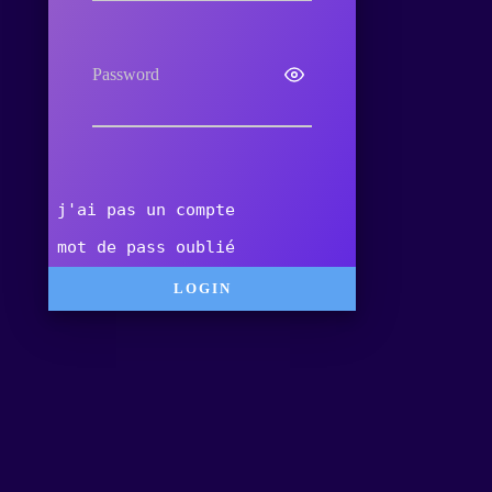
Password
j'ai pas un compte
mot de pass oublié
LOGIN