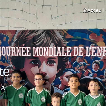
Acceuil
te
BA