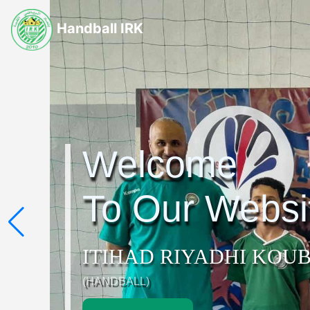
Handball IRK
Welcome
To Our Websi
ITIHAD RIYADHI KOU
(HANDBALL)