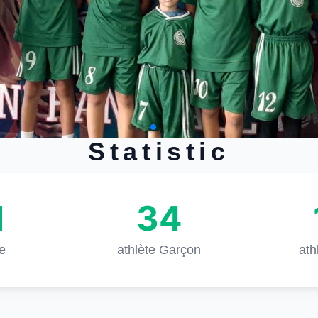
Statistic
1
34
te
athlète Garçon
ath