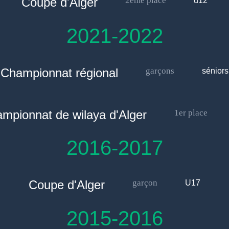
Coupe d'Alger
2eme place
u12
2021-2022
Championnat régional
garçons
séniors
mpionnat de wilaya d'Alger
1er place
2016-2017
Coupe d'Alger
garçon
U17
2015-2016