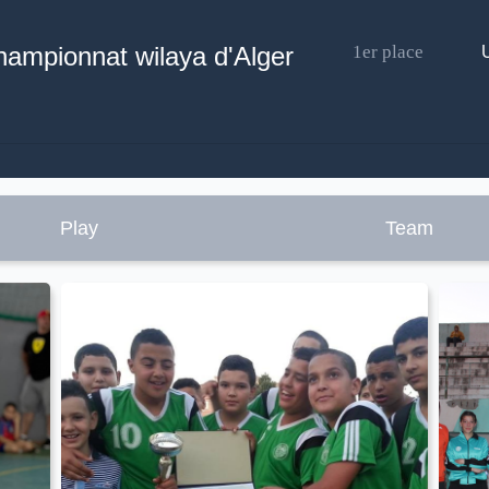
ampionnat wilaya d'Alger
1er place
Play
Team