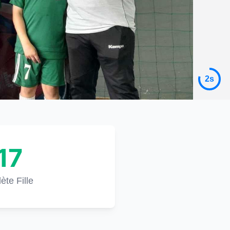
5s
17
lète Fille