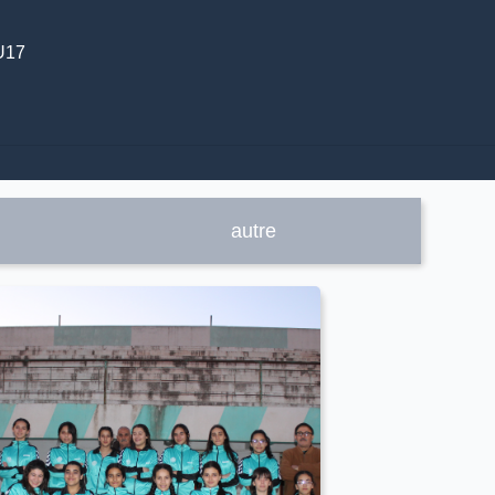
U17
autre